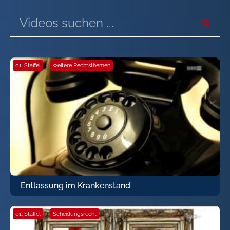
01. Staffel
·
weitere Rechtsthemen
Entlassung im Krankenstand
01. Staffel
·
Scheidungsrecht