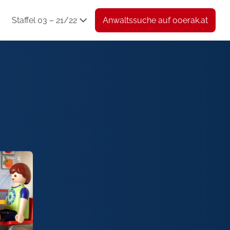
Staffel 03 – 21/22
Anwaltssuche auf ooerak.at