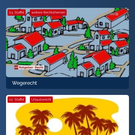
03. Staffel
·
weitere Rechtsthemen
Wegerecht
02. Staffel
·
Urlaubsrecht