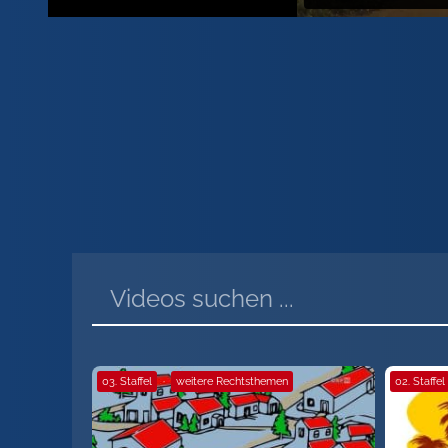
03. Staffel
·
weitere Rechtsthemen
02. Staffel