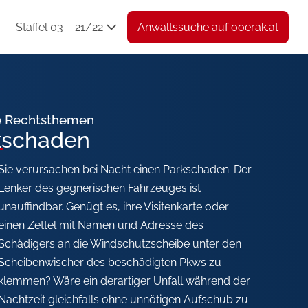
Staffel 03 – 21/22
Anwaltssuche auf ooerak.at
e Rechtsthemen
kschaden
Sie verursachen bei Nacht einen Parkschaden. Der
Lenker des gegnerischen Fahrzeuges ist
unauffindbar. Genügt es, ihre Visitenkarte oder
einen Zettel mit Namen und Adresse des
Schädigers an die Windschutzscheibe unter den
Scheibenwischer des beschädigten Pkws zu
klemmen? Wäre ein derartiger Unfall während der
Nachtzeit gleichfalls ohne unnötigen Aufschub zu