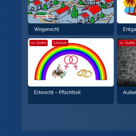
Entga
Wegerecht
02. Staffel
·
Erbrecht
01. Staffel
Erbrecht – Pflichtteil
Außer