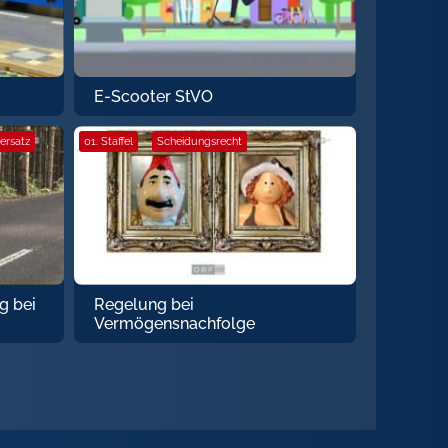
E-Scooter StVO
ersatz
01. Staffel
·
Scheidungsrecht
g bei
Regelung bei
Vermögensnachfolge