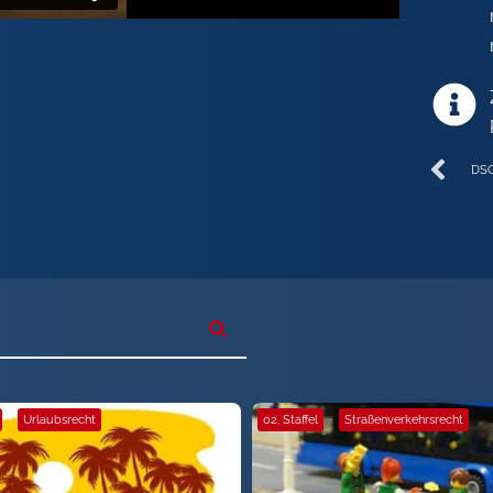
DS
·
Urlaubsrecht
02. Staffel
·
Straßenverkehrsrecht