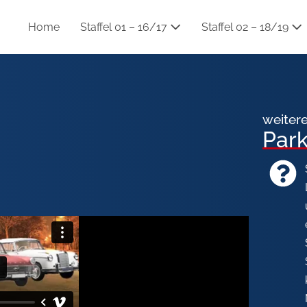
Home
Staffel 01 – 16/17
Staffel 02 – 18/19
weiter
Par