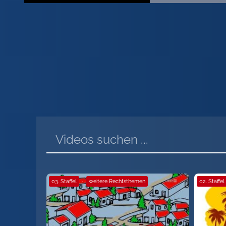
03. Staffel
·
weitere Rechtsthemen
02. Staffel