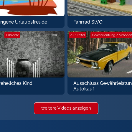
ngene Urlaubsfreude
Fahrrad StVO
·
Erbrecht
01. Staffel
·
Gewährleistung / Schaden
eheliches Kind
Ausschluss Gewährleistun
Autokauf
weitere Videos anzeigen