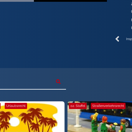
Ins
·
Urlaubsrecht
02. Staffel
·
Straßenverkehrsrecht