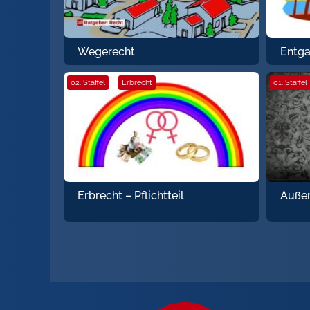
Entga
Wegerecht
02. Staffel
·
Erbrecht
01. Staffel
Erbrecht – Pflichtteil
Außer