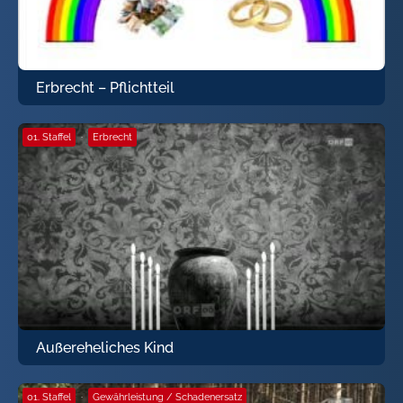
Erbrecht – Pflichtteil
01. Staffel
·
Erbrecht
Außereheliches Kind
01. Staffel
·
Gewährleistung / Schadenersatz