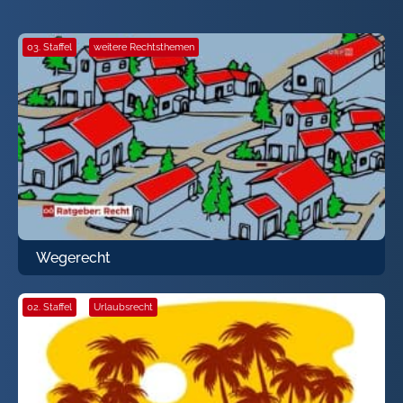
03. Staffel
·
weitere Rechtsthemen
Wegerecht
02. Staffel
·
Urlaubsrecht