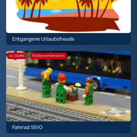
Entgangene Urlaubsfreude
02. Staffel
·
Straßenverkehrsrecht
Fahrrad StVO