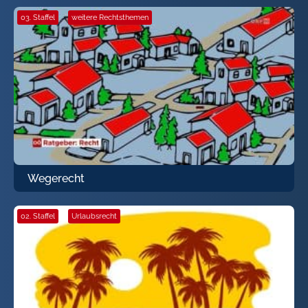
03. Staffel
·
weitere Rechtsthemen
Wegerecht
02. Staffel
·
Urlaubsrecht