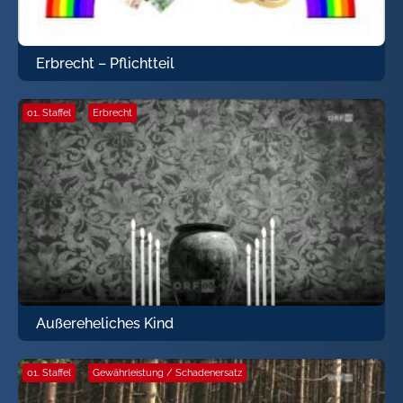
Erbrecht – Pflichtteil
01. Staffel
·
Erbrecht
Außereheliches Kind
01. Staffel
·
Gewährleistung / Schadenersatz