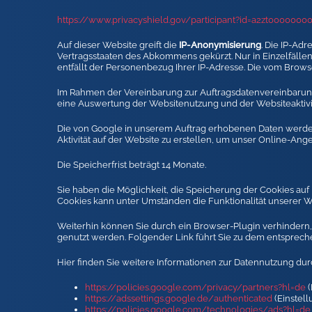
https://www.privacyshield.gov/participant?id=a2zt0000000
Auf dieser Website greift die
IP-Anonymisierung
. Die IP-Ad
Vertragsstaaten des Abkommens gekürzt. Nur in Einzelfällen
entfällt der Personenbezug Ihrer IP-Adresse. Die vom Brows
Im Rahmen der Vereinbarung zur Auftragsdatenvereinbarung,
eine Auswertung der Websitenutzung und der Websiteaktivit
Die von Google in unserem Auftrag erhobenen Daten werden
Aktivität auf der Website zu erstellen, um unser Online-Ang
Die Speicherfrist beträgt 14 Monate.
Sie haben die Möglichkeit, die Speicherung der Cookies au
Cookies kann unter Umständen die Funktionalität unserer W
Weiterhin können Sie durch ein Browser-Plugin verhindern, 
genutzt werden. Folgender Link führt Sie zu dem entsprec
Hier finden Sie weitere Informationen zur Datennutzung durc
https://policies.google.com/privacy/partners?hl=de
(
https://adssettings.google.de/authenticated
(Einstel
https://policies.google.com/technologies/ads?hl=de