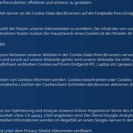
reundlicher, effektiver und sicherer zu gestalten.
 Web-Server an die Cookie-Datei des Browsers auf die Festplatte Ihres Endg
zahl der Nutzer unserer Internetseiten zu ermitteln. Der Inhalt der von 
nzelnen Nutzer zulässt. Der Hauptzweck eines Cookies ist die (Wieder-)E
et:
is zum Verlassen unserer Website in der Cookie-Datei Ihres Browsers ver
 und zurück auf unsere Webseite gehen wird unsere Webseite Sie nicht „
lichkeit verbleiben Cookies auf Ihrem Endgerät (PC, Laptop etc.) gespeic
Setzen von Cookies informiert werden, Cookies beschränken oder Cookies 
omatische Löschen der Cookies beim Schließen des Browser aktivieren. B
n zur Optimierung und Analyse unseres Online-Angebots im Sinne des Art. 6
untain View, CA 94043, USA) angeboten wird. Der Dienst (Google Analytic
melten Informationen werden im Regelfall an einen Google-Server in den
st unter dem Privacy-Shield-Abkommen zertifiziert: