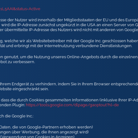
01L5AAI&status=Active
resse der Nutzer wird innerhalb der Mitgliedsstaaten der EU und des Euro
 wird die IP-Adresse zunächst ungekürzt in die USA an einen Server von 
er übermittelte IP-Adresse des Nutzers wird nicht mit anderen von Googl
 welche wir als Websitebetreiber mit der Google Inc. geschlossen haben,
ät und erbringt mit der Internetnutzung verbundene Dienstleistungen.
 genutzt, um die Nutzung unseres Online-Angebots durch die einzelnen N
ebot zu verbessern.
f Ihrem Endgerät zu verhindern, indem Sie in Ihrem Browser entsprechen
ebsite eingeschränkt sein.
dass die durch Cookies gesammelten Informationen (inklusive Ihrer IP-Ad
henden Plugin:
https://tools.google.com/dlpage/gaoptout?hl=de
h die Google Inc.:
Daten, die von Google-Partnern erhoben werden)
lungen über Werbung, die Ihnen angezeigt wird)
(Verwendung von Cookies in Anzeigen)