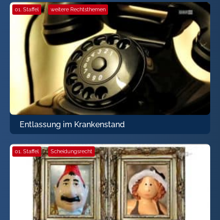
01. Staffel
·
weitere Rechtsthemen
Entlassung im Krankenstand
01. Staffel
·
Scheidungsrecht