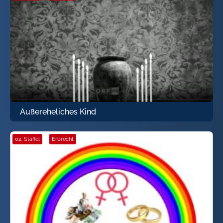
Außereheliches Kind
02. Staffel
·
Erbrecht