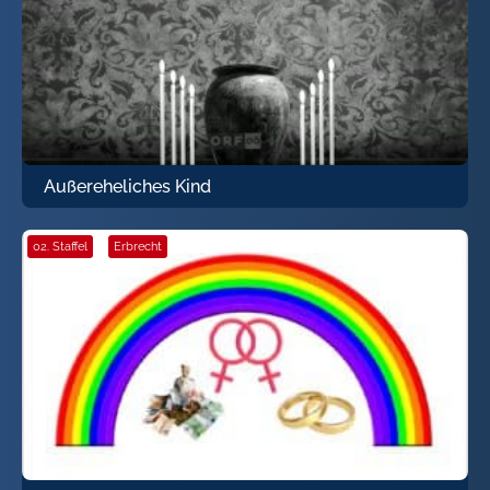
Außereheliches Kind
02. Staffel
·
Erbrecht